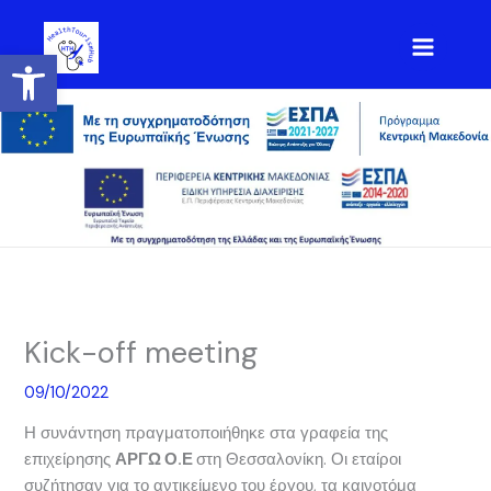
Μετάβαση
στο
Ανοίξτε τη γραμμή εργαλείων
περιεχόμενο
Kick-off meeting
09/10/2022
Η συνάντηση πραγματοποιήθηκε στα γραφεία της
επιχείρησης
ΑΡΓΩ Ο.Ε
στη Θεσσαλονίκη. Οι εταίροι
συζήτησαν για το αντικείμενο του έργου, τα καινοτόμα