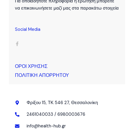
Για οποιαδήποτε πληροφορία ή ερώτηση μπορείτε
να επικοινωνήσετε μαζί μας στα παρακάτω στοιχεία
Social Media
F
a
c
e
b
o
o
k
ΟΡΟΙ ΧΡΗΣΗΣ
-
f
ΠΟΛΙΤΙΚΗ ΑΠΟΡΡΗΤΟΥ
Φρίξου 15, ΤΚ 546 27, Θεσσαλονίκη
2461040033 / 6980003676
info@health-hub.gr