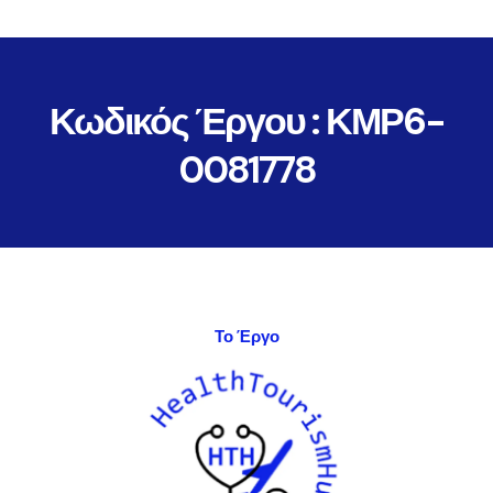
Κωδικός Έργου : ΚΜΡ6-
0081778
Το Έργο