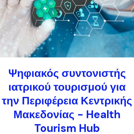
Ψηφιακός συντονιστής
ιατρικού τουρισμού για
την Περιφέρεια Κεντρικής
Μακεδονίας - Health
Tourism Hub