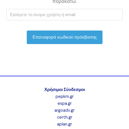
παρακάτω.
Χρήσιμοι Σύνδεσμοι
pepkm.gr
espa.gr
argoadv.gr
certh.gr
aplan.gr